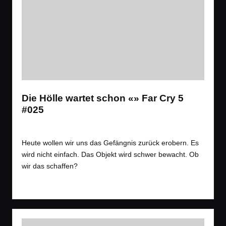
Die Hölle wartet schon «» Far Cry 5
#025
Tags:
Spiele
Let´s Play
,
Open World
,
Shooter
Posted
in
Heute wollen wir uns das Gefängnis zurück erobern. Es
wird nicht einfach. Das Objekt wird schwer bewacht. Ob
wir das schaffen?
Read More