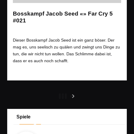
Bosskampf Jacob Seed «» Far Cry 5
#021
Tags:
Spiele
Let´s Play
,
Open World
,
Shooter
Posted
in
Dieser Bosskampf Jacob Seed ist ein ganz böser. Der
mag es, uns seelisch zu quälen und zwingt uns Dinge zu
tun, die wir nicht tun wollen. Das Schlimme dabei ist,
dass er es auch noch schafft.
Read More
Seitennummerierung
1
2
3
NEXT
PAGE
der
Beiträge
Spiele