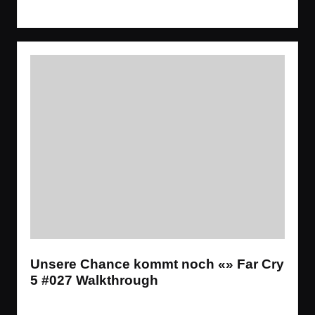
Read More
Unsere Chance kommt noch «» Far Cry
5 #027 Walkthrough
Tags:
Spiele
Let´s Play
,
Open World
,
Shooter
Posted