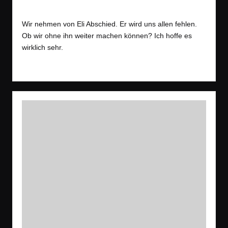
Tags:
Spiele
Let´s Play
,
Open World
,
Shooter
Posted
in
Wir nehmen von Eli Abschied. Er wird uns allen fehlen.
Ob wir ohne ihn weiter machen können? Ich hoffe es
wirklich sehr.
Read More