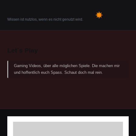
GamesPlus.de
Skip
Wissen ist nutzlos, wenn es nicht genutzt wird.
to
content
Let´s Play
Gaming Videos, über alle möglichen Spiele. Die machen mir
und hoffentlich euch Spass. Schaut doch mal rein.