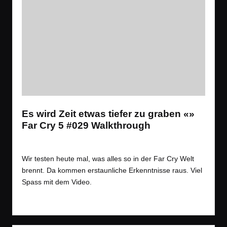
Es wird Zeit etwas tiefer zu graben «»
Far Cry 5 #029 Walkthrough
Tags:
Spiele
,
Videos
Let´s Play
,
Open World
,
Shooter
Posted
in
Wir testen heute mal, was alles so in der Far Cry Welt
brennt. Da kommen erstaunliche Erkenntnisse raus. Viel
Spass mit dem Video.
Read More