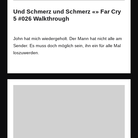
Und Schmerz und Schmerz «» Far Cry
5 #026 Walkthrough
Tags:
Spiele
Let´s Play
,
Open World
,
Shooter
Posted
in
John hat mich wiedergeholt. Der Mann hat nicht alle am
Sender. Es muss doch möglich sein, ihn ein für alle Mal
loszuwerden.
Read More