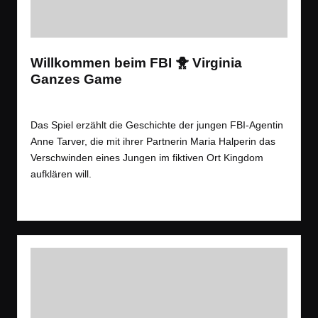
Willkommen beim FBI 🐥 Virginia
Ganzes Game
Tags:
Spiele
Let´s Play
Posted
in
Das Spiel erzählt die Geschichte der jungen FBI-Agentin
Anne Tarver, die mit ihrer Partnerin Maria Halperin das
Verschwinden eines Jungen im fiktiven Ort Kingdom
aufklären will.
Read More