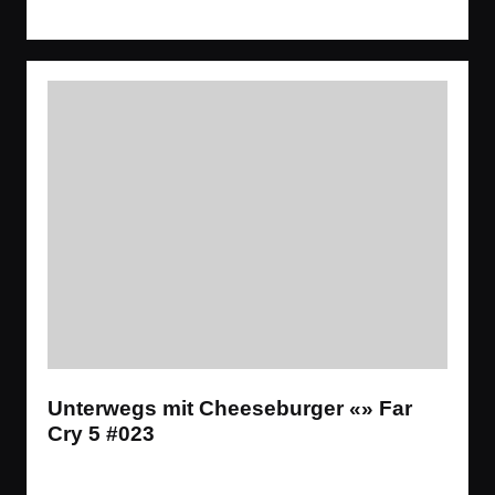
Read More
Unterwegs mit Cheeseburger «» Far
Cry 5 #023
Tags:
Spiele
Let´s Play
,
Open World
,
Shooter
Posted