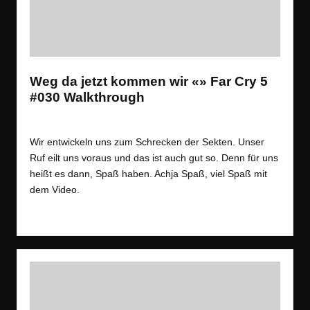
Weg da jetzt kommen wir «» Far Cry 5
#030 Walkthrough
Tags:
Spiele
Let´s Play
,
Open World
,
Shooter
Posted
in
Wir entwickeln uns zum Schrecken der Sekten. Unser
Ruf eilt uns voraus und das ist auch gut so. Denn für uns
heißt es dann, Spaß haben. Achja Spaß, viel Spaß mit
dem Video.
Read More