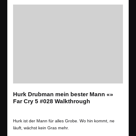
Hurk Drubman mein bester Mann «»
Far Cry 5 #028 Walkthrough
Tags:
Spiele
Let´s Play
,
Open World
,
Shooter
Posted
in
Hurk ist der Mann für alles Grobe. Wo hin kommt, ne
läuft, wächst kein Gras mehr.