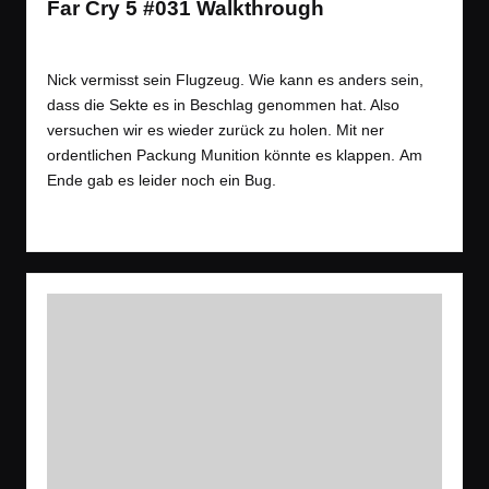
Far Cry 5 #031 Walkthrough
Tags:
Spiele
Let´s Play
,
Open World
,
Shooter
Posted
in
Nick vermisst sein Flugzeug. Wie kann es anders sein,
dass die Sekte es in Beschlag genommen hat. Also
versuchen wir es wieder zurück zu holen. Mit ner
ordentlichen Packung Munition könnte es klappen. Am
Ende gab es leider noch ein Bug.
Read More