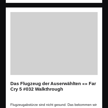
Das Flugzeug der Auserwählten «» Far
Cry 5 #032 Walkthrough
Tags:
Spiele
Let´s Play
,
Open World
,
Shooter
Posted
in
Flugzeugabstürze sind nicht gesund. Das bekommen wir