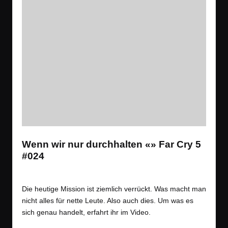
Wenn wir nur durchhalten «» Far Cry 5
#024
Tags:
Spiele
Let´s Play
,
Open World
,
Shooter
Posted
in
Die heutige Mission ist ziemlich verrückt. Was macht man
nicht alles für nette Leute. Also auch dies. Um was es
sich genau handelt, erfahrt ihr im Video.