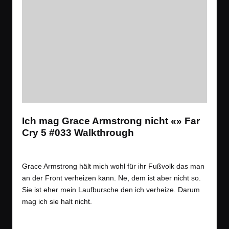
Ich mag Grace Armstrong nicht «» Far
Cry 5 #033 Walkthrough
Tags:
Spiele
Let´s Play
,
Open World
,
Shooter
Posted
in
Grace Armstrong hält mich wohl für ihr Fußvolk das man
an der Front verheizen kann. Ne, dem ist aber nicht so.
Sie ist eher mein Laufbursche den ich verheize. Darum
mag ich sie halt nicht.
Read More