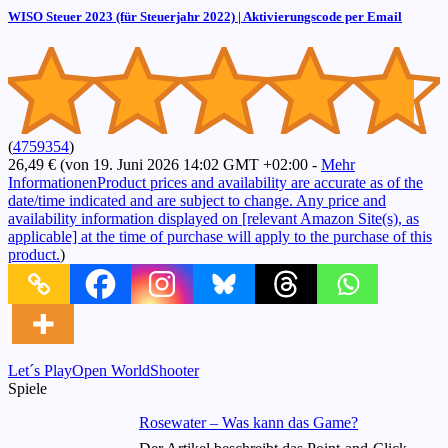
WISO Steuer 2023 (für Steuerjahr 2022) | Aktivierungscode per Email
(
4759354
)
26,49 €
(von 19. Juni 2026 14:02 GMT +02:00 -
Mehr
Informationen
Product prices and availability are accurate as of the
date/time indicated and are subject to change. Any price and
availability information displayed on [relevant Amazon Site(s), as
applicable] at the time of purchase will apply to the purchase of this
product.
)
Tags:
Let´s Play
Open World
Shooter
Spiele
Rosewater – Was kann das Game?