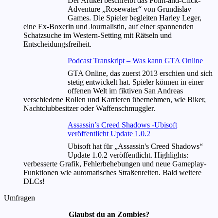
Der Artikel beschreibt das Point-and-Click-
Adventure „Rosewater“ von Grundislav
Games. Die Spieler begleiten Harley Leger,
eine Ex-Boxerin und Journalistin, auf einer spannenden
Schatzsuche im Western-Setting mit Rätseln und
Entscheidungsfreiheit.
Podcast Transkript – Was kann GTA Online
GTA Online, das zuerst 2013 erschien und sich
stetig entwickelt hat. Spieler können in einer
offenen Welt im fiktiven San Andreas
verschiedene Rollen und Karrieren übernehmen, wie Biker,
Nachtclubbesitzer oder Waffenschmuggler.
Assassin’s Creed Shadows -Ubisoft
veröffentlicht Update 1.0.2
Ubisoft hat für „Assassin's Creed Shadows“
Update 1.0.2 veröffentlicht. Highlights:
verbesserte Grafik, Fehlerbehebungen und neue Gameplay-
Funktionen wie automatisches Straßenreiten. Bald weitere
DLCs!
Umfragen
Glaubst du an Zombies?