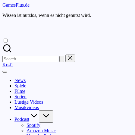
Skip
GamesPlus.de
to
Wissen ist nutzlos, wenn es nicht genutzt wird.
content
Search
for:
Ko-fi
News
Spiele
Filme
Serien
Lustige Videos
Musikvideos
Podcast
Spotify
Amazon Music