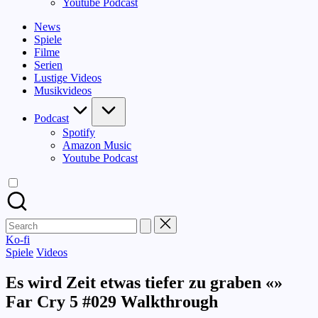
Youtube Podcast
News
Spiele
Filme
Serien
Lustige Videos
Musikvideos
Podcast
Spotify
Amazon Music
Youtube Podcast
Search
for:
Ko-fi
Posted
Spiele
Videos
in
Es wird Zeit etwas tiefer zu graben «»
Far Cry 5 #029 Walkthrough