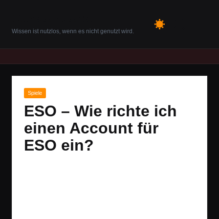
GamesPlus.de
Skip
Wissen ist nutzlos, wenn es nicht genutzt wird.
to
content
Posted
Spiele
in
ESO – Wie richte ich
einen Account für
ESO ein?