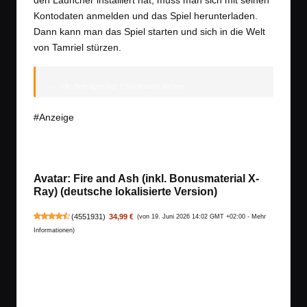
den Launcher installiert hat, muss man sich mit seinen
Kontodaten anmelden und das Spiel herunterladen.
Dann kann man das Spiel starten und sich in die Welt
von Tamriel stürzen.
Alle Beiträge über
ESO findest du hier
#Anzeige
Avatar: Fire and Ash (inkl. Bonusmaterial X-
Ray) (deutsche lokalisierte Version)
(
4551931
)
34,99 €
(von 19. Juni 2026 14:02 GMT +02:00 -
Mehr
Informationen
)