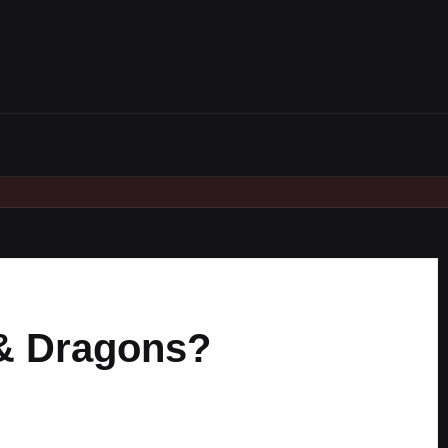
Spiele
Filme
Serien
Lustige Videos
Musikvideos
Pod
& Dragons?