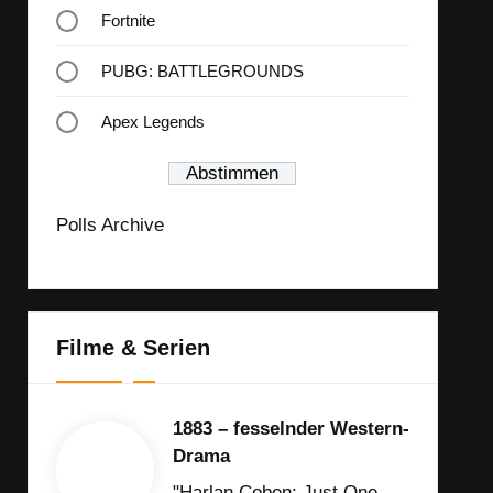
Fortnite
PUBG: BATTLEGROUNDS
Apex Legends
Polls Archive
Filme & Serien
1883 – fesselnder Western-
Drama
"Harlan Coben: Just One