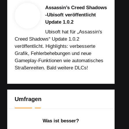
Assassin’s Creed Shadows
-Ubisoft veröffentlicht
Update 1.0.2
Ubisoft hat für „Assassin's
Creed Shadows“ Update 1.0.2
veröffentlicht. Highlights: verbesserte
Grafik, Fehlerbehebungen und neue
Gameplay-Funktionen wie automatisches
Straßenreiten. Bald weitere DLCs!
Umfragen
Was ist besser?