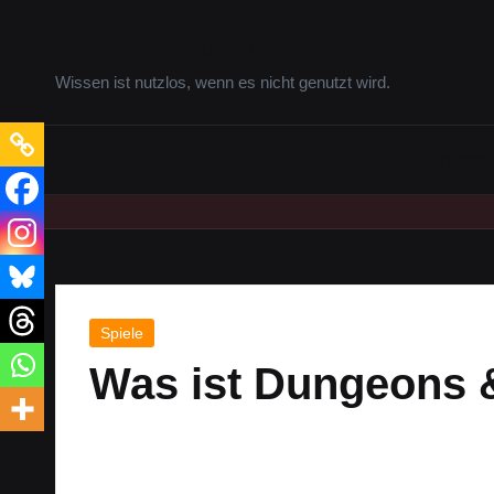
GamesPlus.de
Skip
Wissen ist nutzlos, wenn es nicht genutzt wird.
to
content
News
Posted
Spiele
in
Was ist Dungeons 