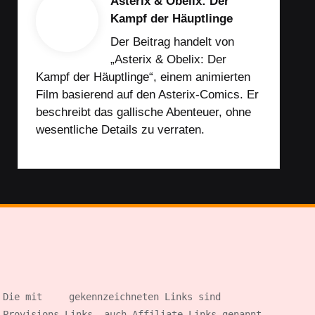
Asterix & Obelix: Der
Kampf der Häuptlinge
Der Beitrag handelt von
„Asterix & Obelix: Der
Kampf der Häuptlinge“, einem animierten
Film basierend auf den Asterix-Comics. Er
beschreibt das gallische Abenteuer, ohne
wesentliche Details zu verraten.
Die mit 
gekennzeichneten Links sind 
Provisions-Links, auch Affiliate-Links genannt. 