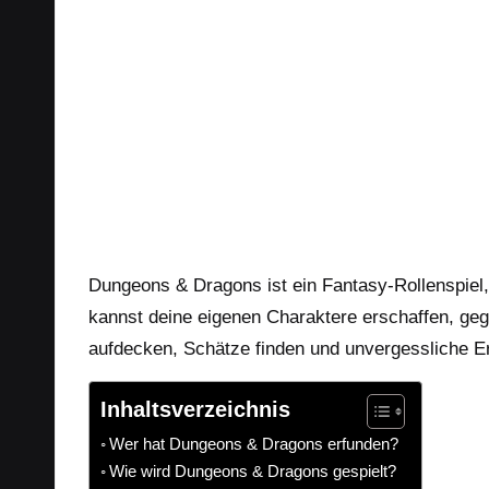
Dragon Drache
Dungeons & Dragons ist ein Fantasy-Rollenspiel,
kannst deine eigenen Charaktere erschaffen, ge
aufdecken, Schätze finden und unvergessliche E
Inhaltsverzeichnis
Wer hat Dungeons & Dragons erfunden?
Wie wird Dungeons & Dragons gespielt?