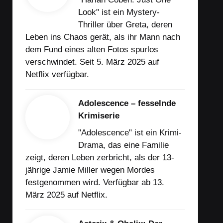
Look" ist ein Mystery-
Thriller über Greta, deren
Leben ins Chaos gerät, als ihr Mann nach
dem Fund eines alten Fotos spurlos
verschwindet. Seit 5. März 2025 auf
Netflix verfügbar.
Adolescence – fesselnde
Krimiserie
"Adolescence" ist ein Krimi-
Drama, das eine Familie
zeigt, deren Leben zerbricht, als der 13-
jährige Jamie Miller wegen Mordes
festgenommen wird. Verfügbar ab 13.
März 2025 auf Netflix.