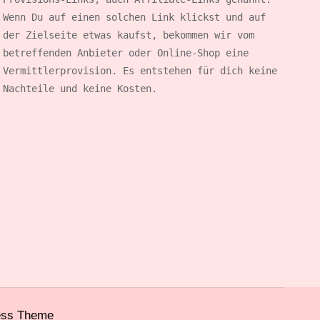
Wenn 
Du auf einen solchen Link klickst und auf 
der Zielseite etwas kaufst, bekommen wir vom 
betreffenden Anbieter oder Online-Shop eine 
Vermittlerprovision. Es entstehen für dich keine 
Nachteile und keine Kosten.
ess Theme