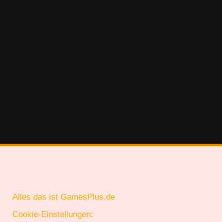
Alles das ist GamesPlus.de
Cookie-Einstellungen: