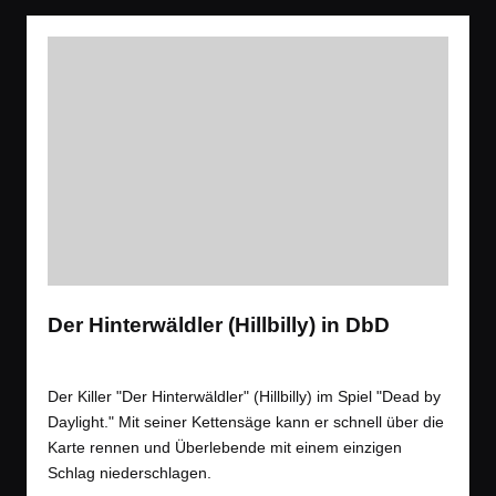
Der Hinterwäldler (Hillbilly) in DbD
Tags:
Spiele
,
Videos
Gaming
,
Horror
,
Tipps
Posted
in
Der Killer "Der Hinterwäldler" (Hillbilly) im Spiel "Dead by
Daylight." Mit seiner Kettensäge kann er schnell über die
Karte rennen und Überlebende mit einem einzigen
Schlag niederschlagen.