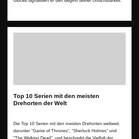
Glocke signalisiert er den Beginn seiner Unsichtbarkeit.
Read More
Top 10 Serien mit den meisten
Drehorten der Welt
Tags:
Allgemein
,
Filme
,
Videos
Film
Posted
in
Die Top 10 Serien mit den meisten Drehorten weltweit,
darunter "Game of Thrones", "Sherlock Holmes" und
"The Walking Dead", und beschreibt die Vielfalt der