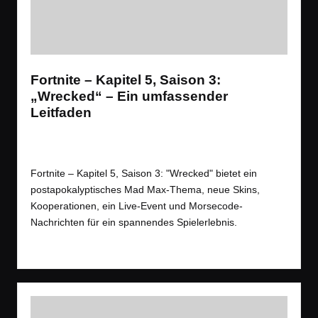
Fortnite – Kapitel 5, Saison 3:
„Wrecked“ – Ein umfassender
Leitfaden
News
,
Spiele
,
Videos
Posted
Tags:
Battle Royale
,
Event
,
News
,
Shooter
,
Trailer
in
Fortnite – Kapitel 5, Saison 3: "Wrecked" bietet ein
postapokalyptisches Mad Max-Thema, neue Skins,
Kooperationen, ein Live-Event und Morsecode-
Nachrichten für ein spannendes Spielerlebnis.
Read More