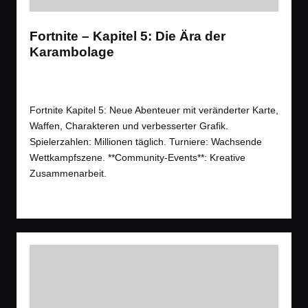
Fortnite – Kapitel 5: Die Ära der
Karambolage
News
,
Spiele
,
Videos
Posted
Tags:
Battle Royale
,
Gameplay
,
News
,
Shooter
,
Trailer
in
Fortnite Kapitel 5: Neue Abenteuer mit veränderter Karte,
Waffen, Charakteren und verbesserter Grafik.
Spielerzahlen: Millionen täglich. Turniere: Wachsende
Wettkampfszene. **Community-Events**: Kreative
Zusammenarbeit.
Read More