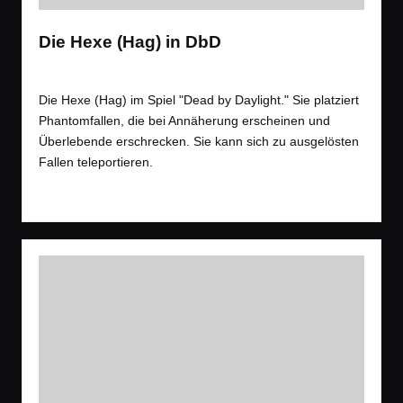
Die Hexe (Hag) in DbD
Tags:
Spiele
,
Videos
Gaming
,
Horror
,
Tipps
Posted
in
Die Hexe (Hag) im Spiel "Dead by Daylight." Sie platziert
Phantomfallen, die bei Annäherung erscheinen und
Überlebende erschrecken. Sie kann sich zu ausgelösten
Fallen teleportieren.
Read More