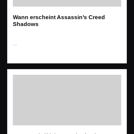
Wann erscheint Assassin’s Creed
Shadows
Tags:
News
,
Spiele
,
Videos
News
,
Stealth
,
Trailer
,
Ubisoft
Posted
in
…
Read More