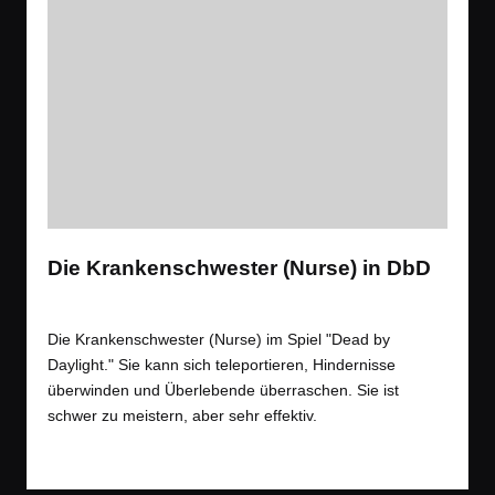
Die Krankenschwester (Nurse) in DbD
Tags:
Spiele
,
Videos
Gaming
,
Horror
Posted
in
Die Krankenschwester (Nurse) im Spiel "Dead by
Daylight." Sie kann sich teleportieren, Hindernisse
überwinden und Überlebende überraschen. Sie ist
schwer zu meistern, aber sehr effektiv.
Read More