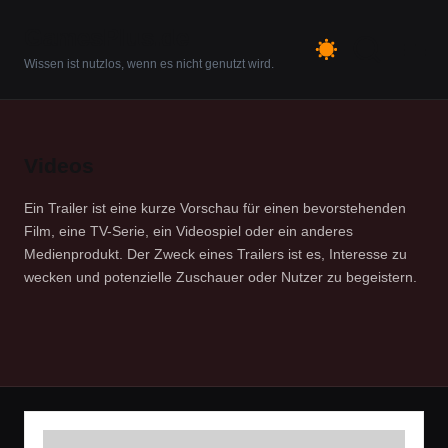
GamesPlus.de
Skip
Wissen ist nutzlos, wenn es nicht genutzt wird.
to
content
Videos
Ein Trailer ist eine kurze Vorschau für einen bevorstehenden
Film, eine TV-Serie, ein Videospiel oder ein anderes
Medienprodukt. Der Zweck eines Trailers ist es, Interesse zu
wecken und potenzielle Zuschauer oder Nutzer zu begeistern.