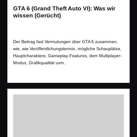
GTA 6 (Grand Theft Auto VI): Was wir
wissen (Gerücht)
News
,
Spiele
,
Videos
Posted
Tags:
News
,
Open World
,
Rockstar
,
Shooter
,
Trailer
in
Der Beitrag fast Vermutungen über GTA 6 zusammen,
wie, wie Veröffentlichungstermin, mögliche Schauplätze,
Hauptcharaktere, Gameplay-Features, dem Multiplayer-
Modus, Grafikqualität uvm..
Read More