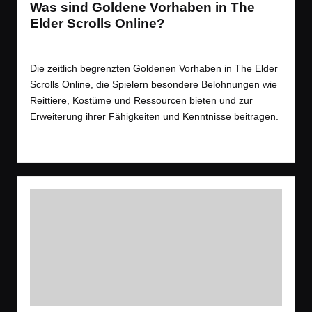
Was sind Goldene Vorhaben in The
Elder Scrolls Online?
Tags:
Spiele
,
Videos
MMO
,
Open World
,
Was ist das
Posted
in
Die zeitlich begrenzten Goldenen Vorhaben in The Elder
Scrolls Online, die Spielern besondere Belohnungen wie
Reittiere, Kostüme und Ressourcen bieten und zur
Erweiterung ihrer Fähigkeiten und Kenntnisse beitragen.
Read More