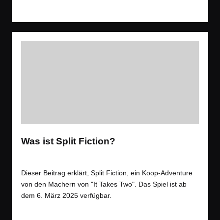
Read More
Was ist Split Fiction?
Tags:
Spiele
,
Videos
Trailer
,
EA
Posted
in
Dieser Beitrag erklärt, Split Fiction, ein Koop-Adventure
von den Machern von "It Takes Two". Das Spiel ist ab
dem 6. März 2025 verfügbar.
Read More