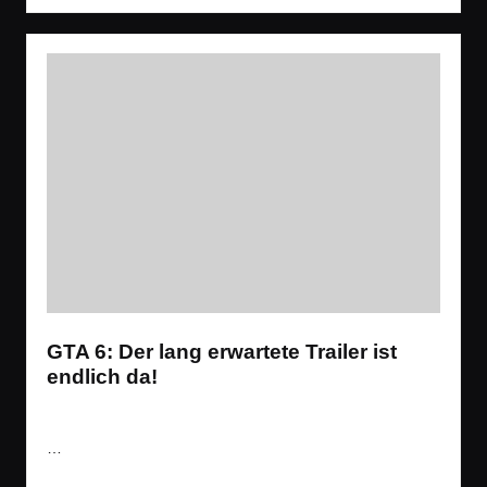
GTA 6: Der lang erwartete Trailer ist
endlich da!
Tags:
News
,
Spiele
,
Videos
Open World
,
Shooter
,
Trailer
Posted
in
…
Read More