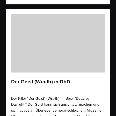
Der Geist (Wraith) in DbD
Tags:
Spiele
,
Videos
Gaming
,
Horror
,
Tipps
Posted
in
Der Killer "Der Geist" (Wraith) im Spiel "Dead by
Daylight." Der Geist kann sich unsichtbar machen und
sich lautlos an Überlebende heranschleichen. Mit seiner