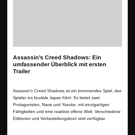
Assassin’s Creed Shadows: Ein
umfassender Überblick mit ersten
Trailer
Tags:
News
,
Spiele
,
Videos
Stealth
,
Ubisoft
Posted
in
Assassin's Creed Shadows ist ein kommendes Spiel, das
Spieler ins feudale Japan führt. Es bietet zwei
Protagonisten, Naoe und Yasuke, mit einzigartigen
Fähigkeiten und eine reaktive offene Welt. Verschiedene
Editionen und Vorbestellungsboni sind verfügbar.
Read More