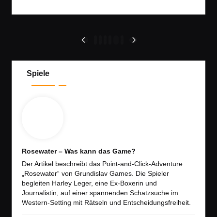
Seitennummerierung
1
2
3
4
…
6
PREVIOUS
NEXT
PAGE
PAGE
der
Beiträge
Spiele
Rosewater – Was kann das Game?
Der Artikel beschreibt das Point-and-Click-Adventure
„Rosewater“ von Grundislav Games. Die Spieler
begleiten Harley Leger, eine Ex-Boxerin und
Journalistin, auf einer spannenden Schatzsuche im
Western-Setting mit Rätseln und Entscheidungsfreiheit.