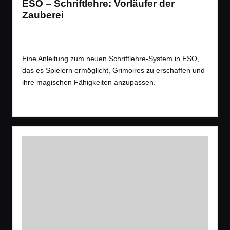
ESO – Schriftlehre: Vorläufer der
Zauberei
Spiele
,
Videos
Posted
Tags:
Bethesda
,
Gaming
,
MMO
,
Open World
,
Tipps
,
Trailer
in
Eine Anleitung zum neuen Schriftlehre-System in ESO,
das es Spielern ermöglicht, Grimoires zu erschaffen und
ihre magischen Fähigkeiten anzupassen.
Read More