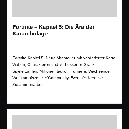
Fortnite – Kapitel 5: Die Ära der
Karambolage
News
,
Spiele
,
Videos
Posted
Tags:
Battle Royale
,
Gameplay
,
News
,
Shooter
,
Trailer
in
Fortnite Kapitel 5: Neue Abenteuer mit veränderter Karte,
Waffen, Charakteren und verbesserter Grafik.
Spielerzahlen: Millionen täglich. Turniere: Wachsende
Wettkampfszene. **Community-Events**: Kreative
Zusammenarbeit.
Read More