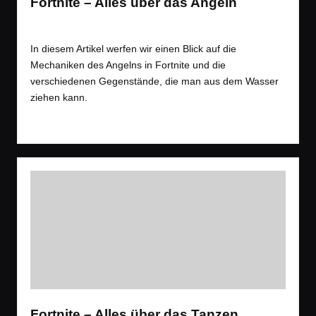
Fortnite – Alles über das Angeln
Tags:
Spiele
Battle Royale
,
Shooter
,
Tipps
Posted
in
In diesem Artikel werfen wir einen Blick auf die
Mechaniken des Angelns in Fortnite und die
verschiedenen Gegenstände, die man aus dem Wasser
ziehen kann.
Read More
Fortnite – Alles über das Tanzen