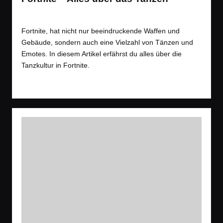
Tags:
Spiele
Battle Royale
,
Shooter
,
Tipps
Posted
in
Fortnite, hat nicht nur beeindruckende Waffen und
Gebäude, sondern auch eine Vielzahl von Tänzen und
Emotes. In diesem Artikel erfährst du alles über die
Tanzkultur in Fortnite.
Read More