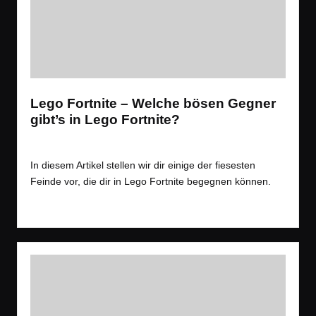
Lego Fortnite – Welche bösen Gegner
gibt’s in Lego Fortnite?
Tags:
Spiele
Battle Royale
,
Shooter
Posted
in
In diesem Artikel stellen wir dir einige der fiesesten
Feinde vor, die dir in Lego Fortnite begegnen können.
Read More