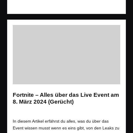
Read More
Fortnite – Alles über das Live Event am
8. März 2024 (Gerücht)
Tags:
News
,
Spiele
Battle Royale
,
Event
,
News
,
Shooter
Posted
in
In diesem Artikel erfährst du alles, was du über das
Event wissen musst wenn es eins gibt, von den Leaks zu