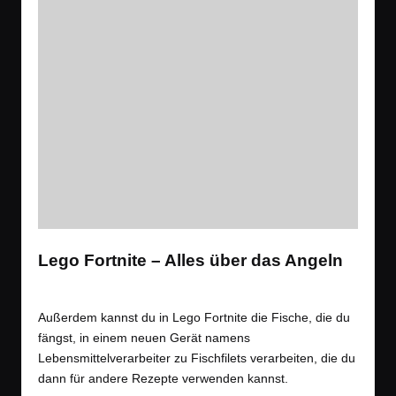
Lego Fortnite – Alles über das Angeln
Tags:
Spiele
Battle Royale
,
Shooter
,
Tipps
Posted
in
Außerdem kannst du in Lego Fortnite die Fische, die du
fängst, in einem neuen Gerät namens
Lebensmittelverarbeiter zu Fischfilets verarbeiten, die du
dann für andere Rezepte verwenden kannst.