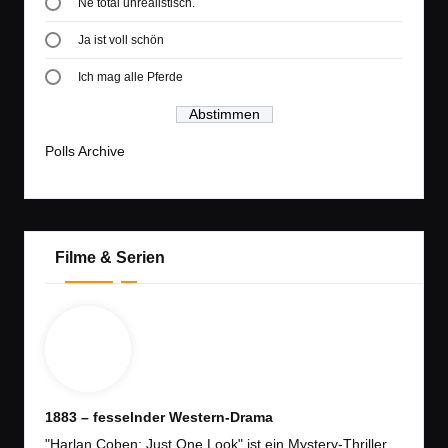
Ne total unrealistisch.
Ja ist voll schön
Ich mag alle Pferde
Polls Archive
Filme & Serien
1883 – fesselnder Western-Drama
"Harlan Coben: Just One Look" ist ein Mystery-Thriller