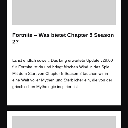
Fortnite – Was bietet Chapter 5 Season
2?
Tags:
News
,
Spiele
Battle Royale
,
News
,
Shooter
Posted
in
Es ist endlich soweit: Das lang erwartete Update v29.00
für Fortnite ist da und bringt frischen Wind in das Spiel.
Mit dem Start von Chapter 5 Season 2 tauchen wir in
eine Welt voller Mythen und Sterblicher ein, die von der
griechischen Mythologie inspiriert ist.
Read More