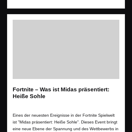
Fortnite – Was ist Midas präsentiert:
Heiße Sohle
Tags:
Spiele
Battle Royale
,
Event
,
Shooter
Posted
in
Eines der neuesten Ereignisse in der Fortnite Spielwelt
ist "Midas präsentiert: Heiße Sohle". Dieses Event bringt
eine neue Ebene der Spannung und des Wettbewerbs in