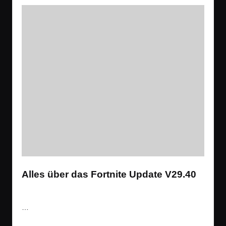
Alles über das Fortnite Update V29.40
Tags:
News
,
Spiele
Battle Royale
,
Shooter
Posted
in
…
Read More