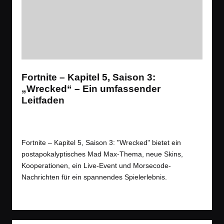
Fortnite – Kapitel 5, Saison 3:
„Wrecked“ – Ein umfassender
Leitfaden
News
,
Spiele
,
Videos
Posted
Tags:
Battle Royale
,
Event
,
News
,
Shooter
,
Trailer
in
Fortnite – Kapitel 5, Saison 3: "Wrecked" bietet ein
postapokalyptisches Mad Max-Thema, neue Skins,
Kooperationen, ein Live-Event und Morsecode-
Nachrichten für ein spannendes Spielerlebnis.
Read More