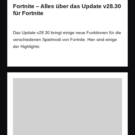
Fortnite – Alles über das Update v28.30
für Fortnite
Tags:
News
,
Spiele
Battle Royale
,
News
,
Shooter
Posted
in
Das Update v28.30 bringt einige neue Funktionen für die
verschiedenen Spielmodi von Fortnite. Hier sind einige
der Highlights:
Read More