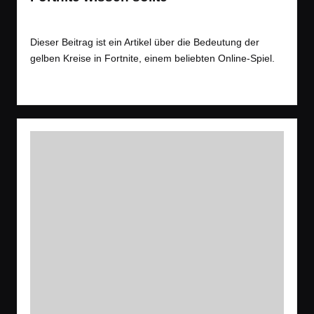
Tags:
Spiele
Battle Royale
,
Shooter
Posted
in
Dieser Beitrag ist ein Artikel über die Bedeutung der
gelben Kreise in Fortnite, einem beliebten Online-Spiel.
Read More