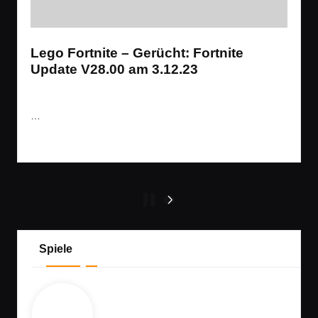
Lego Fortnite – Gerücht: Fortnite
Update V28.00 am 3.12.23
Tags:
News
,
Spiele
Battle Royale
,
Shooter
Posted
in
…
Read More
Seitennummerierung
1
2
NEXT
PAGE
der
Beiträge
Spiele