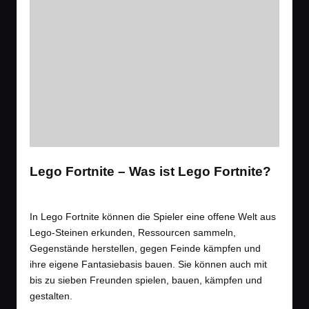
Lego Fortnite – Was ist Lego Fortnite?
Tags:
Spiele
Battle Royale
,
Shooter
Posted
in
In Lego Fortnite können die Spieler eine offene Welt aus
Lego-Steinen erkunden, Ressourcen sammeln,
Gegenstände herstellen, gegen Feinde kämpfen und
ihre eigene Fantasiebasis bauen. Sie können auch mit
bis zu sieben Freunden spielen, bauen, kämpfen und
gestalten.