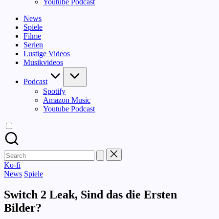
Youtube Podcast
News
Spiele
Filme
Serien
Lustige Videos
Musikvideos
Podcast
Spotify
Amazon Music
Youtube Podcast
Search
for:
Ko-fi
Posted
News
Spiele
in
Switch 2 Leak, Sind das die Ersten
Bilder?