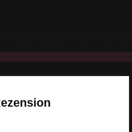
Spiele
Filme
Serien
Lustige Videos
Musikvideos
Pod
Rezension