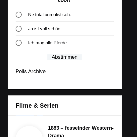
cool?
Ne total unrealistisch.
Ja ist voll schön
Ich mag alle Pferde
Polls Archive
Filme & Serien
1883 – fesselnder Western-
Drama