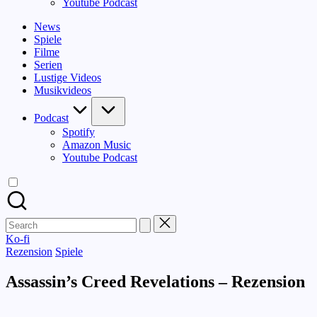
Youtube Podcast
News
Spiele
Filme
Serien
Lustige Videos
Musikvideos
Podcast
Spotify
Amazon Music
Youtube Podcast
Search
for:
Ko-fi
Posted
Rezension
Spiele
in
Assassin’s Creed Revelations – Rezension