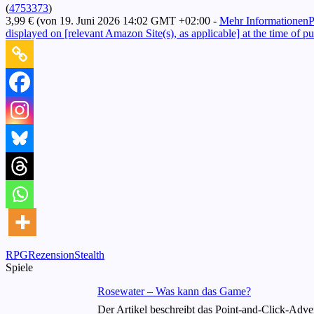
(
4753373
)
3,99 €
(von 19. Juni 2026 14:02 GMT +02:00 -
Mehr Informationen
P
displayed on [relevant Amazon Site(s), as applicable] at the time of pu
Tags:
RPG
Rezension
Stealth
Spiele
Rosewater – Was kann das Game?
Der Artikel beschreibt das Point-and-Click-Adve