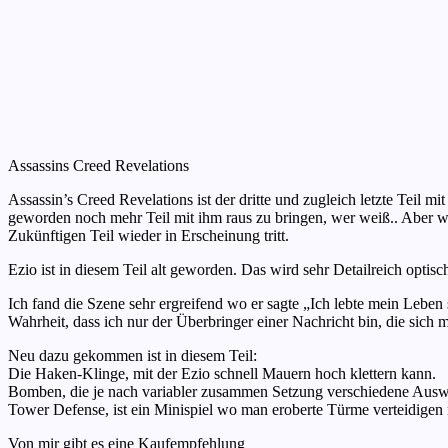
Assassins Creed Revelations
Assassin’s Creed Revelations ist der dritte und zugleich letzte Teil m
geworden noch mehr Teil mit ihm raus zu bringen, wer weiß.. Aber wie
Zukünftigen Teil wieder in Erscheinung tritt.
Ezio ist in diesem Teil alt geworden. Das wird sehr Detailreich optisc
Ich fand die Szene sehr ergreifend wo er sagte „Ich lebte mein Lebe
Wahrheit, dass ich nur der Überbringer einer Nachricht bin, die sich 
Neu dazu gekommen ist in diesem Teil:
Die Haken-Klinge, mit der Ezio schnell Mauern hoch klettern kann.
Bomben, die je nach variabler zusammen Setzung verschiedene Aus
Tower Defense, ist ein Minispiel wo man eroberte Türme verteidigen
Von mir gibt es eine Kaufempfehlung