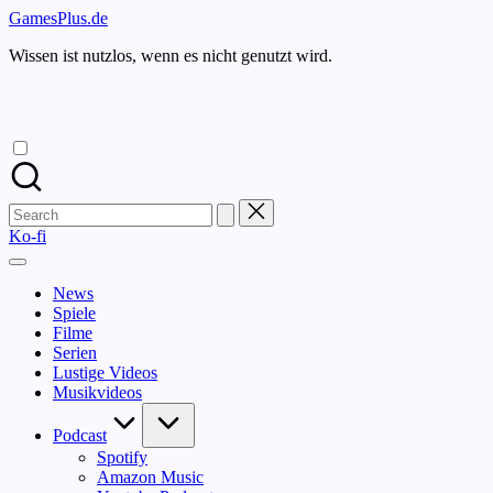
Skip
GamesPlus.de
to
Wissen ist nutzlos, wenn es nicht genutzt wird.
content
Search
for:
Ko-fi
News
Spiele
Filme
Serien
Lustige Videos
Musikvideos
Podcast
Spotify
Amazon Music