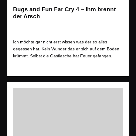
Bugs and Fun Far Cry 4 – Ihm brennt
der Arsch
Spiele
,
Videos
Posted
Tags:
Open World
,
Bugs
,
Funny
,
RPG
,
Satire
,
Shooter
,
Wald
in
Ich möchte gar nicht erst wissen was der so alles
gegessen hat. Kein Wunder das er sich auf dem Boden
krümmt. Selbst die Gasflasche hat Feuer gefangen.
Read More