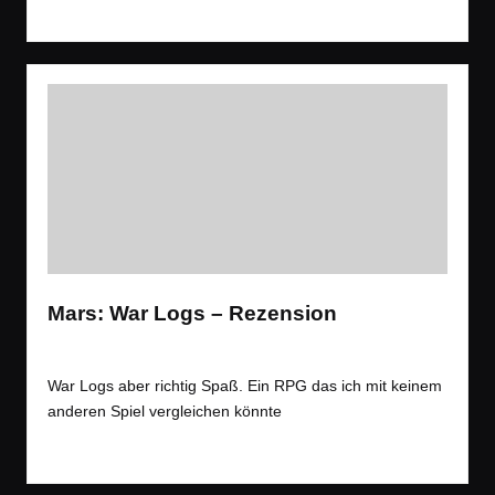
Read More
Mars: War Logs – Rezension
Tags:
Rezension
,
Spiele
RPG
,
Rezension
Posted
in
War Logs aber richtig Spaß. Ein RPG das ich mit keinem
anderen Spiel vergleichen könnte
Read More