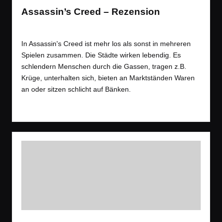
Assassin’s Creed – Rezension
Tags:
Rezension
,
Spiele
RPG
,
Rezension
,
Stealth
Posted
in
In Assassin's Creed ist mehr los als sonst in mehreren
Spielen zusammen. Die Städte wirken lebendig. Es
schlendern Menschen durch die Gassen, tragen z.B.
Krüge, unterhalten sich, bieten an Marktständen Waren
an oder sitzen schlicht auf Bänken.
Read More