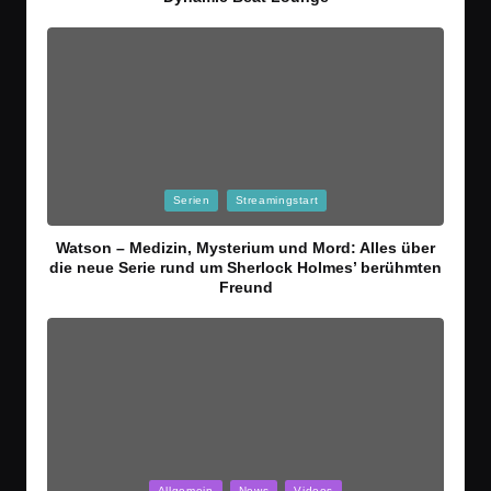
Posted
Serien
Streamingstart
in
Watson – Medizin, Mysterium und Mord: Alles über
die neue Serie rund um Sherlock Holmes’ berühmten
Freund
Posted
Allgemein
News
Videos