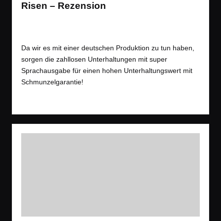
Risen – Rezension
Rezension
,
Spiele
Posted
Tags:
Open World
,
Amazon
,
Rezension
,
RPG
,
Wald
in
Da wir es mit einer deutschen Produktion zu tun haben,
sorgen die zahllosen Unterhaltungen mit super
Sprachausgabe für einen hohen Unterhaltungswert mit
Schmunzelgarantie!
Read More