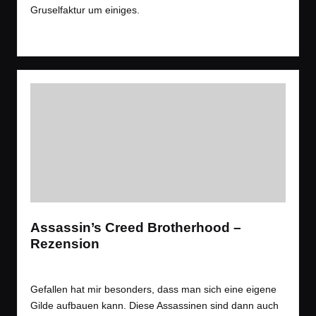
Gruselfaktur um einiges.
Read More
Assassin’s Creed Brotherhood –
Rezension
Tags:
Rezension
,
Spiele
RPG
,
Rezension
,
Stealth
Posted
in
Gefallen hat mir besonders, dass man sich eine eigene
Gilde aufbauen kann. Diese Assassinen sind dann auch