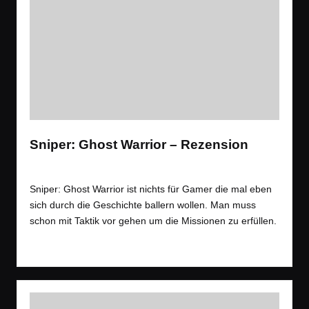
Sniper: Ghost Warrior – Rezension
Tags:
Rezension
,
Spiele
Rezension
,
Wald
Posted
in
Sniper: Ghost Warrior ist nichts für Gamer die mal eben
sich durch die Geschichte ballern wollen. Man muss
schon mit Taktik vor gehen um die Missionen zu erfüllen.
Read More