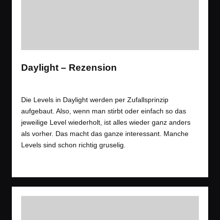
Daylight – Rezension
Tags:
Rezension
,
Spiele
Gaming
,
Horror
,
Rezension
Posted
in
Die Levels in Daylight werden per Zufallsprinzip
aufgebaut. Also, wenn man stirbt oder einfach so das
jeweilige Level wiederholt, ist alles wieder ganz anders
als vorher. Das macht das ganze interessant. Manche
Levels sind schon richtig gruselig.
Read More