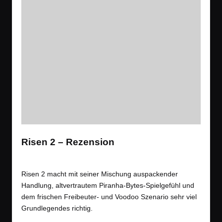
Risen 2 – Rezension
Tags:
Rezension
,
Spiele
Open World
,
Piraten
,
Rezension
,
RPG
,
Wald
Posted
in
Risen 2 macht mit seiner Mischung auspackender
Handlung, altvertrautem Piranha-Bytes-Spielgefühl und
dem frischen Freibeuter- und Voodoo Szenario sehr viel
Grundlegendes richtig.