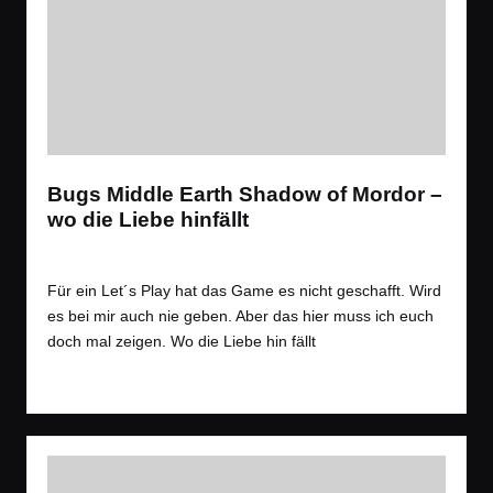
Bugs Middle Earth Shadow of Mordor –
wo die Liebe hinfällt
Tags:
Spiele
,
Videos
Open World
,
Bugs
,
Funny
,
RPG
,
Satire
,
Wald
Posted
in
Für ein Let´s Play hat das Game es nicht geschafft. Wird
es bei mir auch nie geben. Aber das hier muss ich euch
doch mal zeigen. Wo die Liebe hin fällt
Read More