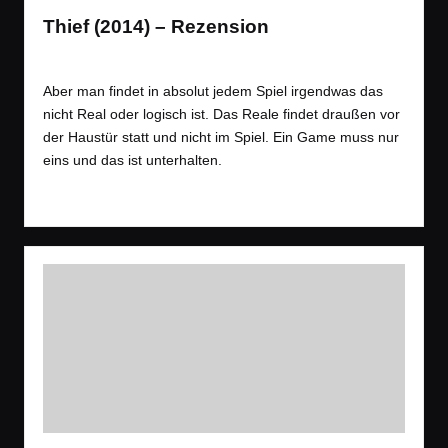
Thief (2014) – Rezension
Tags:
Rezension
,
Spiele
RPG
,
Mystisch
,
Rezension
Posted
in
Aber man findet in absolut jedem Spiel irgendwas das
nicht Real oder logisch ist. Das Reale findet draußen vor
der Haustür statt und nicht im Spiel. Ein Game muss nur
eins und das ist unterhalten.
Read More