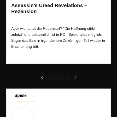
Assassin’s Creed Revelations –
Rezension
Tags:
Rezension
,
Spiele
RPG
,
Rezension
,
Stealth
Posted
in
Aber wie lautet die Redensart? "Die Hoffnung stirbt
zuletzt" und bekanntlich ist in PC - Spiele alles möglich.
Sogar das Ezio in irgendeinem Zukünftigen Teil wieder in
Erscheinung tritt.
Read More
Seitennummerierung
1
…
39
40
41
42
PREVIOUS
NEXT
PAGE
PAGE
der
Beiträge
Spiele