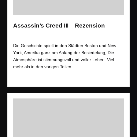
Assassin’s Creed III – Rezension
Tags:
Rezension
,
Spiele
Stealth
,
Rezension
Posted
in
Die Geschichte spielt in den Städten Boston und New
York, Amerika ganz am Anfang der Besiedelung, Die
Atmosphäre ist stimmungsvoll und voller Leben. Viel
mehr als in den vorigen Teilen.
Read More