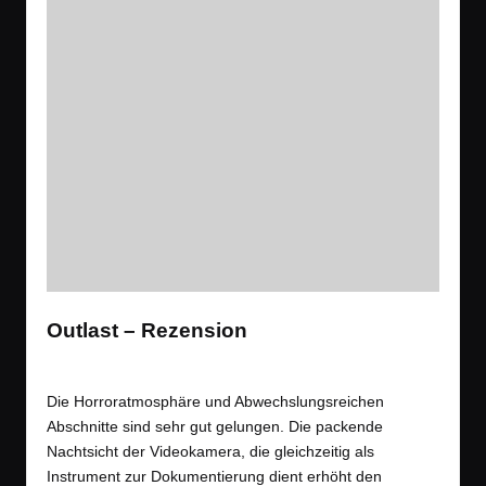
Outlast – Rezension
Tags:
Rezension
,
Spiele
Gaming
,
Arzt
,
Horror
,
Rezension
Posted
in
Die Horroratmosphäre und Abwechslungsreichen
Abschnitte sind sehr gut gelungen. Die packende
Nachtsicht der Videokamera, die gleichzeitig als
Instrument zur Dokumentierung dient erhöht den